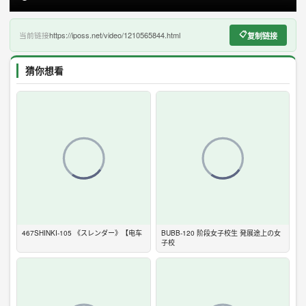
https://iposs.net/video/1210565844.html
当前链接
📋
复制链接
猜你想看
467SHINKI-105 《スレンダー》【电车
BUBB-120 阶段女子校生 発展途上の女
子校